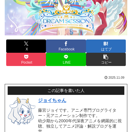
X
Facebook
はてブ
Pocket
LINE
コピー
2025.11.09
この記事を書いた人
ジョイちゃん
藤宮ジョイです。アニメ専門ブログライタ
ー・元アニメーション制作です。
幼少期から2000年代深夜アニメを網羅的に視
聴、独立してアニメ評論・解説ブログを運
営。