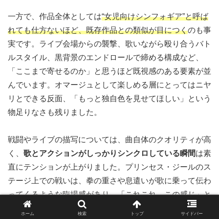
一方で、作品全体としては
“女児向けシンフォギア”と呼ば
れても仕方ないほど、既存作品との類似が目につく
のも事
実です。ライブ会場からの襲撃、歌いながら殴り合うバト
ルスタイル、黒背景のエンドロールで締める構成など、
「ここまで寄せるのか」と思うほど既視感のある要素が並
んでいます。オマージュとして楽しめる層にとってはニヤ
リとできる反面、「もっと独自色を見せてほしい」という
物足りなさも残りました。
戦闘やライブの描写については、曲自体のクオリティが高
く、
歌とアクションがしっかりシンクロしている瞬間
は素
直にテンションが上がりました。プリンセス・ジールのス
テージ上での戦いは、拳の重さや息遣いが歌に乗って伝わ
ってくるような臨場感があり、「これこれ、この感じ」と
思わせる力があります。
ホーム
検索
トップ
サイドバー