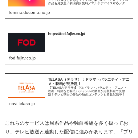
作品も見放題／初回初月無料／マルチデバイス対応／ダウ
ンロード視聴可能／好きな作品と出会える機能がたくさ
ん。
lemino.docomo.ne.jp
https://fod.fujitv.co.jp/
fod.fujitv.co.jp
TELASA（テラサ）：ドラマ・バラエティ・アニ
メ・映画が見放題！
【TELASA(テラサ)】ではドラマ・バラエティ・アニメ・
映画・特撮など幅広いジャンルの動画が定額料金で見放
題！テレビ朝日の作品や独占コンテンツも多数配信中！
navi.telasa.jp
これらのサービスは局系作品や独自番組を多く扱ってお
り、テレビ放送と連動した配信に強みがあります。『プリ