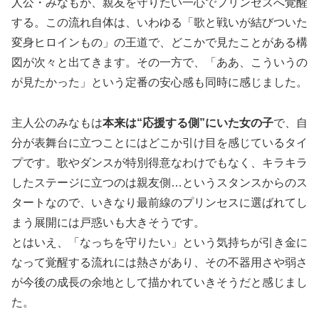
人公・みなもが、親友を守りたい一心でプリンセスへ覚醒
する。この流れ自体は、いわゆる「歌と戦いが結びついた
変身ヒロインもの」の王道で、どこかで見たことがある構
図が次々と出てきます。その一方で、「ああ、こういうの
が見たかった」という定番の安心感も同時に感じました。
主人公のみなもは
本来は“応援する側”にいた女の子
で、自
分が表舞台に立つことにはどこか引け目を感じているタイ
プです。歌やダンスが特別得意なわけでもなく、キラキラ
したステージに立つのは親友側…というスタンスからのス
タートなので、いきなり最前線のプリンセスに選ばれてし
まう展開には戸惑いも大きそうです。
とはいえ、「なっちを守りたい」という気持ちが引き金に
なって覚醒する流れには熱さがあり、その不器用さや弱さ
が今後の成長の余地として描かれていきそうだと感じまし
た。