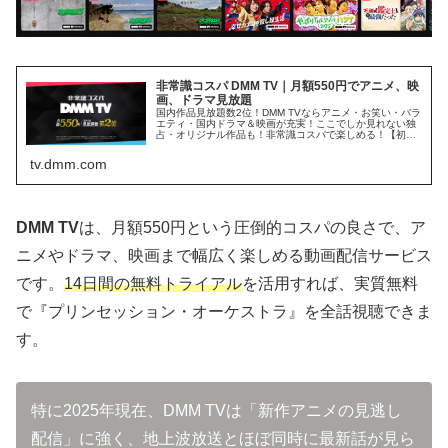
非常識コスパ DMM TV｜月額550円でアニメ、映
画、ドラマ見放題
国内作品見放題数2位！DMM TVならアニメ・お笑い・バラ
エティ・国内ドラマ＆映画が充実！ここでしか見れない独
占・オリジナル作品も！非常識コスパで楽しめる！【初回
14日間無料】
tv.dmm.com
DMM TV
は、月額550円という圧倒的コスパの良さで、ア
ニメやドラマ、映画まで幅広く楽しめる動画配信サービス
です。
14日間の無料トライアル
を活用すれば、実質無料
で『プリンセッション・オーケストラ』を全話視聴できま
す。
特に2025年現在、DMM TVは「新作アニメの見逃し
配信」に強く、地上波放送とほぼ同時に最新話が見ら